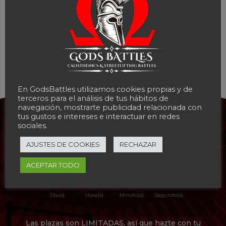
Programa de calistenia de Gods battles
Comentarios recientes
En GodsBattles utilizamos cookies propias y de
terceros para el análisis de tus hábitos de
navegación, mostrarte publicidad relacionada con
tus gustos e intereses e interactuar en redes
sociales.
Corre a apuntarte y no dejes
escapar esta oportunidad
AJUSTES DE COOKIES
RECHAZAR
ACEPTAR TODO
000
:
00
:
00
:
00
Día(s)
Hora(s)
Minuto(s)
Segundo(s)
Las plazas son LIMITADAS, así que hazte con tu